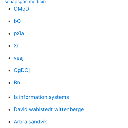
senapsgas medicin
OMqD
bO
pXla
Xr
veaj
QgDOj
Bn
Is information systems
David wahlstedt wittenberge
Arbra sandvik