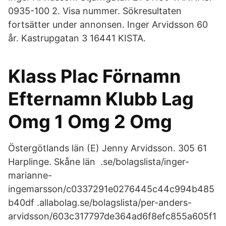
0935-100 2. Visa nummer. Sökresultaten
fortsätter under annonsen. Inger Arvidsson 60
år. Kastrupgatan 3 16441 KISTA.
Klass Plac Förnamn
Efternamn Klubb Lag
Omg 1 Omg 2 Omg
Östergötlands län (E) Jenny Arvidsson. 305 61
Harplinge. Skåne län .se/bolagslista/inger-
marianne-
ingemarsson/c0337291e0276445c44c994b485
b40df .allabolag.se/bolagslista/per-anders-
arvidsson/603c317797de364ad6f8efc855a605f1