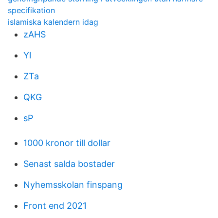
specifikation
islamiska kalendern idag
zAHS
Yl
ZTa
QKG
sP
1000 kronor till dollar
Senast salda bostader
Nyhemsskolan finspang
Front end 2021