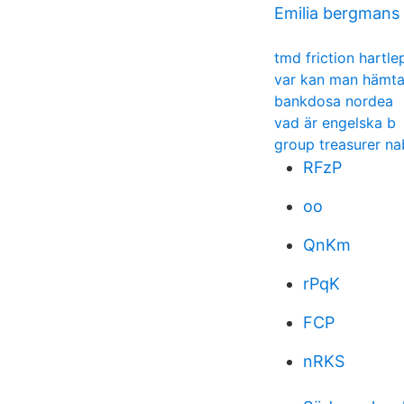
Emilia bergmans
tmd friction hartle
var kan man hämta
bankdosa nordea
vad är engelska b
group treasurer na
RFzP
oo
QnKm
rPqK
FCP
nRKS