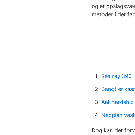
og et opslagsvær
metoder i det fag
Sea ray 390
Bengt erikss
Aaf hardship
Neoplan vast
Dog kan det forve