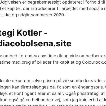
 Udgivelsen er begrebsmæssigt opdateret i forhold ti
et kapitel, der introducerer til arbejdet med sociale 
s ikke og udgår sommeren 2020.
tegi Kotler -
diacobolsena.site
virksomhed-fc-eudeux.systime.dk og virksomhedbeux.
stime med brug af billeder fra kapitlet og Colourbox.
dler ikke kun om selve prisen på virksomhedens ydels
ingen kan tilrettelægges på, fx som en éngangspris, t
je, et kontingent eller et salær. Også prisstrategi at
 kan også gå en helt anden vej, som jeg imidlertid ald