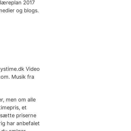
l læreplan 2017
medier og blogs.
systime.dk Video
com. Musik fra
er, men om alle
imepris, et
 sætte priserne
rig har anbefalet