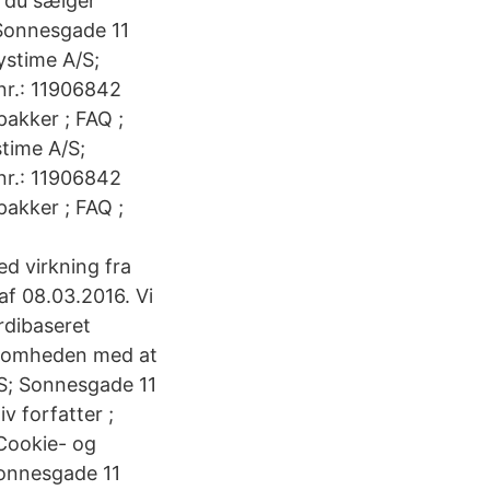
s du sælger
 Sonnesgade 11
ystime A/S;
nr.: 11906842
pakker ; FAQ ;
stime A/S;
nr.: 11906842
pakker ; FAQ ;
 virkning fra
af 08.03.2016. Vi
ærdibaseret
rksomheden med at
/S; Sonnesgade 11
 forfatter ;
 Cookie- og
 Sonnesgade 11