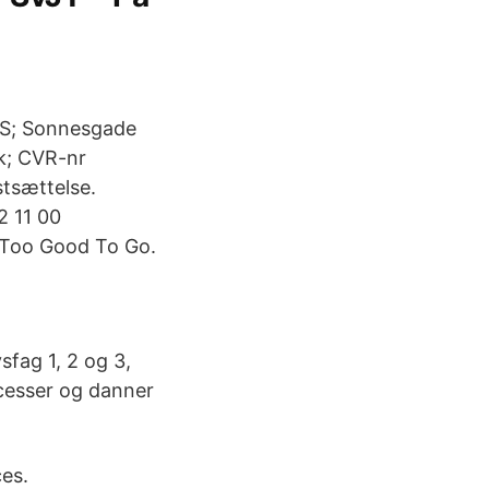
A/S; Sonnesgade
k; CVR-nr
stsættelse.
2 11 00
a Too Good To Go.
sfag 1, 2 og 3,
ocesser og danner
es.