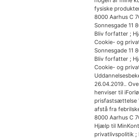
nogen af mine ku
fysiske produkte
8000 Aarhus C 70
Sonnesgade 11 8
Bliv forfatter ; 
Cookie- og privat
Sonnesgade 11 8
Bliv forfatter ; 
Cookie- og privat
Uddannelsesbeke
26.04.2019.. Ove
henviser til iFor
prisfastsættelse
afstå fra febril
8000 Aarhus C 70
Hjælp til MinKon
privatlivspolitik