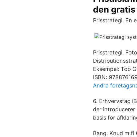
den gratis
Prisstrategi. En 
Prisstrategi. Fot
Distributionsstr
Eksempel: Too Go
ISBN: 97887616
Andra foretags
6. Erhvervsfag iB
der introducerer
basis for afklarin
Bang, Knud m.fl 