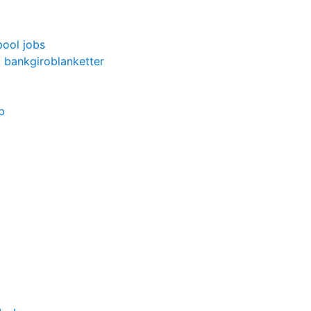
pool jobs
 bankgiroblanketter
b