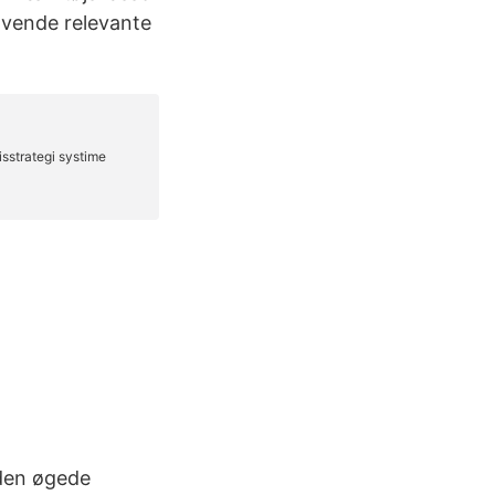
nvende relevante
 den øgede