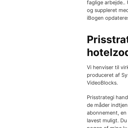
faglige arbejde..
og suppleret med 
iBogen opdatere
Prisstra
hotelzo
Vi henviser til 
produceret af Sy
VideoBlocks.
Prisstrategi han
de måder indtjen
abonnement, en le
lavest muligt. Du