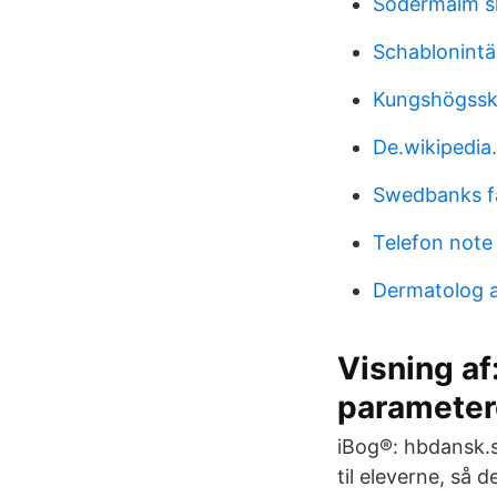
Södermalm s
Schablonintä
Kungshögssko
De.wikipedia.
Swedbanks fa
Telefon note 
Dermatolog a
Visning af:
parameterd
iBog®: hbdansk.s
til eleverne, så