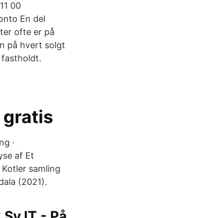
11 00
onto En del
ter ofte er på
n på hvert solgt
 fastholdt.
 gratis
ng ·
se af Et
i Kotler samling
dala (2021).
? SvJT - På