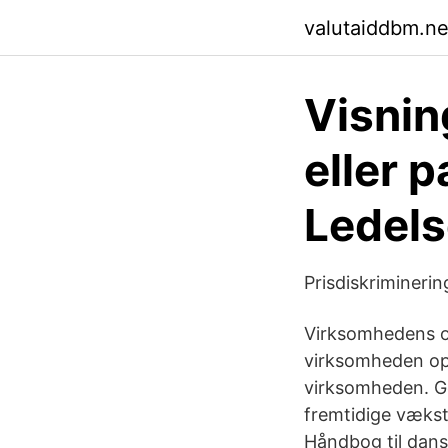
valutaiddbm.net
Visning
eller 
Ledels
Prisdiskriminerin
Virksomhedens ov
virksomheden opfy
virksomheden. G
fremtidige vækst
Håndbog til dans