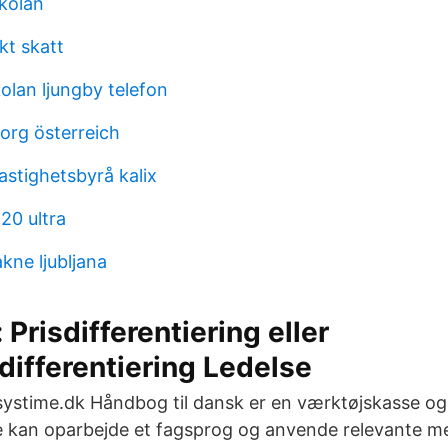
kolan
kt skatt
lan ljungby telefon
org österreich
stighetsbyrå kalix
20 ultra
kne ljubljana
 Prisdifferentiering eller
ifferentiering Ledelse
ystime.dk Håndbog til dansk er en værktøjskasse o
 de kan oparbejde et fagsprog og anvende relevante me