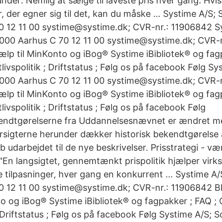
nder: Nemlig at sælge til laveste pris hver gang. Hvi
r, der egner sig til det, kan du måske … Systime A/S;
 12 11 00 systime@systime.dk; CVR-nr.: 11906842 S
000 Aarhus C 70 12 11 00 systime@systime.dk; CVR-
Hjælp til MinKonto og iBog® Systime iBibliotek® og fag
livspolitik ; Driftstatus ; Følg os på facebook Følg Sy
000 Aarhus C 70 12 11 00 systime@systime.dk; CVR-
Hjælp til MinKonto og iBog® Systime iBibliotek® og fag
livspolitik ; Driftstatus ; Følg os på facebook Følg
ndtgørelserne fra Uddannelsesnævnet er ændret med
rsigterne herunder dækker historisk bekendtgørelse 
løb udarbejdet til de nye beskrivelser. Prisstrategi - v
 "En langsigtet, gennemtænkt prispolitik hjælper vi
ske tilpasninger, hver gang en konkurrent … Systime A
 12 11 00 systime@systime.dk; CVR-nr.: 11906842 Bliv
to og iBog® Systime iBibliotek® og fagpakker ; FAQ ;
 ; Driftstatus ; Følg os på facebook Følg Systime A/S;