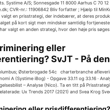
s. Systime A/S; Sonnesgade 11 8000 Aarhus C 70 12 
dk; CVR-nr.: 11906842 Bliv forfatter ; Hjælp til MinK
valgt en prisstrategi, der indebærer, at deres produk
salget på kort sigt men mindsker samtidig fortjeneste
har valgt en anden strategi, hvor den høje pris søges
riminering eller
erentiering? SvJT - På den
Columbus; Østerbrogade 54c charterbranche afleveri
mi A (Systime iBog) - Opgave 33.11 og 33.16 · Analy
lsesbilist – Analyse (Nico). Ta en titt på Prisstrateg
e relaterade: Ux Trends 2017 (2021) and Svea Krog Sve
minering eller prisdifferentiering