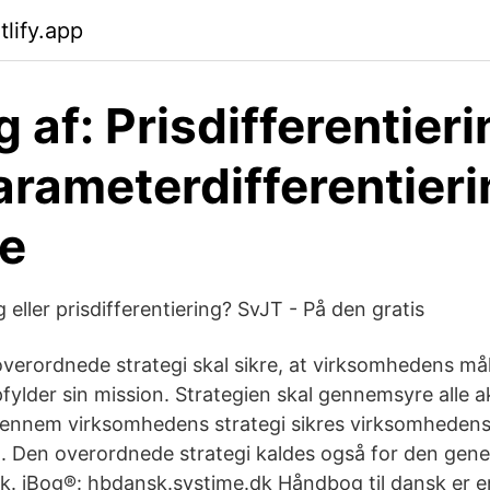
lify.app
 af: Prisdifferentier
parameterdifferentier
e
g eller prisdifferentiering? SvJT - På den gratis
erordnede strategi skal sikre, at virksomhedens mål
lder sin mission. Strategien skal gennemsyre alle akt
ennem virksomhedens strategi sikres virksomhedens
. Den overordnede strategi kaldes også for den gener
k. iBog®: hbdansk.systime.dk Håndbog til dansk er 