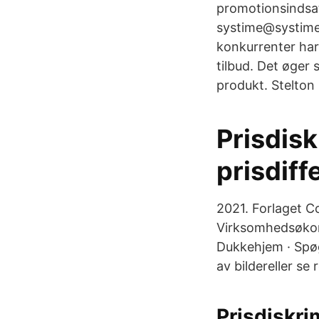
promotionsindsat
systime@systime.
konkurrenter har 
tilbud. Det øger 
produkt. Stelton 
Prisdisk
prisdiff
2021. Forlaget 
Virksomhedsøkono
Dukkehjem · Spøge
av bildereller s
Prisdiskri