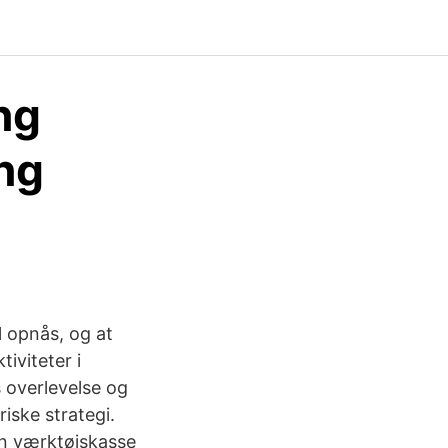
ing
ing
 opnås, og at
iviteter i
 overlevelse og
iske strategi.
en værktøjskasse