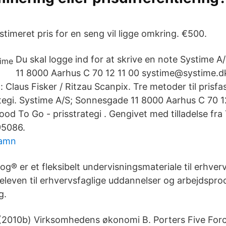
estimeret pris for en seng vil ligge omkring. €500.
Du skal logge ind for at skrive en note Systime 
11 8000 Aarhus C 70 12 11 00 systime@systime.d
o: Claus Fisker / Ritzau Scanpix. Tre metoder til prisfa
ategi. Systime A/S; Sonnesgade 11 8000 Aarhus C 70 1
od To Go - prisstrategi . Gengivet med tilladelse fr
95086.
namn
og® er et fleksibelt undervisningsmateriale til erhverv
 eleven til erhvervsfaglige uddannelser og arbejdspr
g.
(2010b) Virksomhedens økonomi B. Porters Five Forc